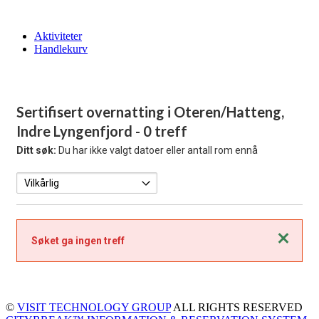
Aktiviteter
Handlekurv
Sertifisert overnatting i Oteren/Hatteng,
Indre Lyngenfjord
- 0 treff
Ditt søk:
Du har ikke valgt datoer eller antall rom ennå
Lukk
Søket ga ingen treff
©
VISIT TECHNOLOGY GROUP
ALL RIGHTS RESERVED