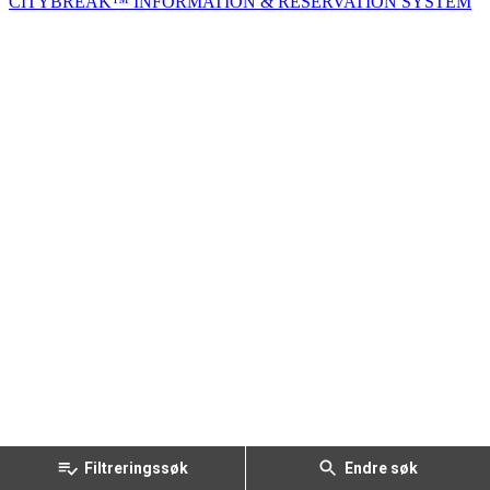
CITYBREAK™ INFORMATION & RESERVATION SYSTEM
Filtreringssøk
Endre søk