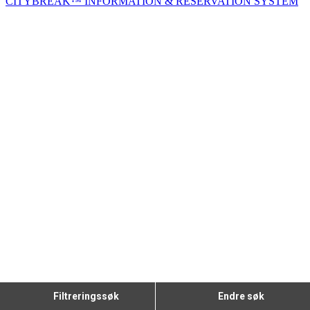
CITYBREAK™ INFORMATION & RESERVATION SYSTEM
Filtreringssøk
Endre søk